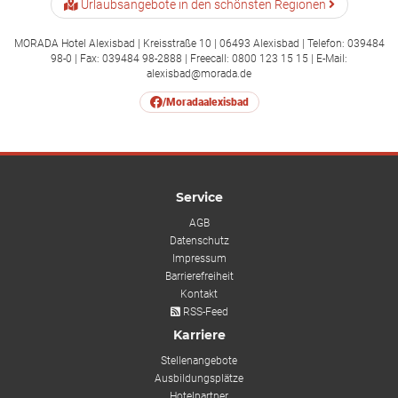
Urlaubsangebote in den schönsten Regionen
MORADA Hotel Alexisbad | Kreisstraße 10 | 06493 Alexisbad | Telefon: 039484
98-0 | Fax: 039484 98-2888 | Freecall: 0800 123 15 15 | E-Mail:
alexisbad@morada.de
/Moradaalexisbad
Service
AGB
Datenschutz
Impressum
Barrierefreiheit
Kontakt
RSS-Feed
Karriere
Stellenangebote
Ausbildungsplätze
Hotelpartner