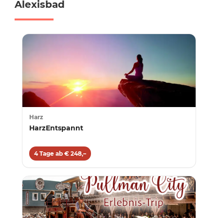
Alexisbad
Harz
HarzEntspannt
4 Tage ab € 248,–