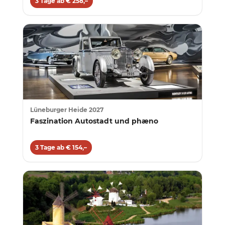
3 Tage ab € 258,–
Lüneburger Heide 2027
Faszination Autostadt und phæno
3 Tage ab € 154,–