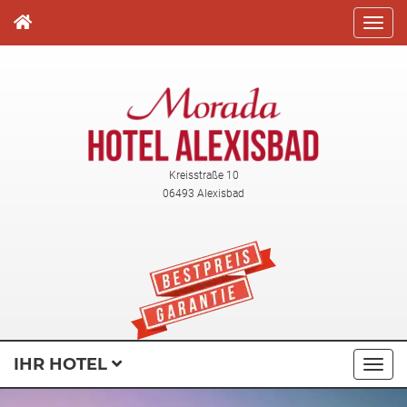
Direkt
zum
Inhalt
Kreisstraße 10
06493 Alexisbad
IHR HOTEL
Navi
ausk