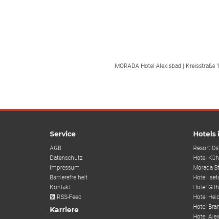
MORADA Hotel Alexisbad | Kreisstraße 1
Service
Hotels
AGB
Resort Os
Datenschutz
Hotel Küh
Impressum
Morada S
Barrierefreiheit
Hotel Iset
Kontakt
Hotel Gif
RSS-Feed
Hotel Hei
Hotel Bra
Karriere
Hotel Alex