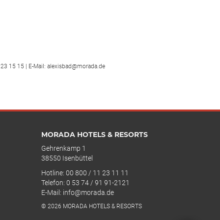
123 15 15 | E-Mail: alexisbad@morada.de
MORADA HOTELS & RESORTS
Gehrenkamp 1
38550 Isenbüttel
Hotline: 00 800 / 11 23 11 11
Telefon: 0 53 74 / 91 91-2121
E-Mail: info@morada.de
© 2026 MORADA HOTELS & RESORTS