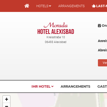
Direkt
HOTELS
ARRANGEMENTS
LAST-
zum
Inhalt
Onl
Kreisstraße 10
Anrei
06493 Alexisbad
Abrei
Ver
IHR HOTEL
ARRANGEMENTS
GAS
+
−