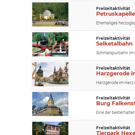
Freizeitaktivität
Petruskapelle
Ehemaliges herzogli
Freizeitaktivität
Selketalbahn
Schmalspurbahn im H
Freizeitaktivität
Harzgerode i
Harzgerode im Harz 
Freizeitaktivität
Burg Falkens
Eine der besterhalte
Freizeitaktivität
Tierpark Hex