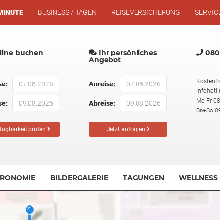
MINUTE
BUSINESS / TAGEN
REISEVERSICHERUNG
SERVIC
ine buchen
Ihr persönliches
0800
Angebot
Kostenfr
se:
Anreise:
Infohotli
Mo-Fr 08
se:
Abreise:
Sa+So 09
fügbarkeit prüfen
Jetzt anfragen
TRONOMIE
BILDERGALERIE
TAGUNGEN
WELLNESS 