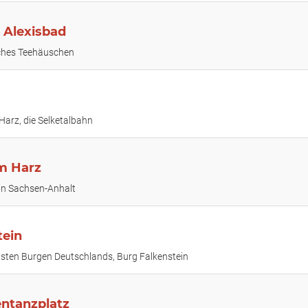
 Alexisbad
ches Teehäuschen
arz, die Selketalbahn
m Harz
in Sachsen-Anhalt
tein
nsten Burgen Deutschlands, Burg Falkenstein
entanzplatz