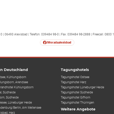
0 | 06493 Alexisbad | Telefon: 039484 98-0 | Fax: 039484 98-2888 | Freecall: 0800 
/Moradaalexisbad
 in Deutschland
Tagungshotels
tsee, Kühlungsborn
Tagungshotel Ostsee
lungsborn, Arendsee
Tagungshotel Harz
trandhotel Kühlungsborn
Tagungshotel Lüneburger Heide
al, Südheide
Tagungshotel Südheide
horn, Südheide
Tagungshotel Gifhorn
desee, Lüneburger Heide
Tagungshotel Thüringen
ndenburg/Berlin, Am Mellensee
Weitere Angebote
isbad, Harz