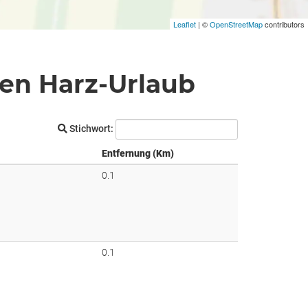
Leaflet
| ©
OpenStreetMap
contributors
ren Harz-Urlaub
Stichwort:
Entfernung (Km)
0.1
0.1