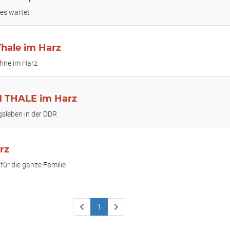
zes wartet
hale im Harz
ühne im Harz
THALE im Harz
agsleben in der DDR
rz
für die ganze Familie
1