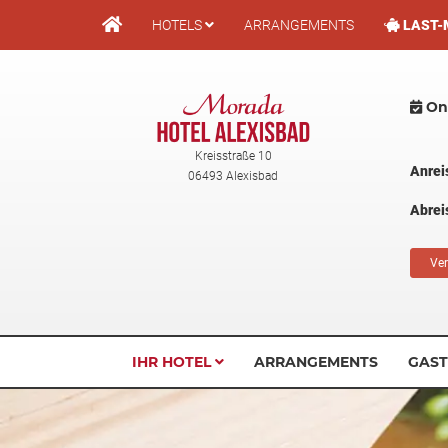
Direkt
HOTELS
ARRANGEMENTS
LAST-
zum
Inhalt
Onl
Kreisstraße 10
Anrei
06493 Alexisbad
Abrei
Ver
IHR HOTEL
ARRANGEMENTS
GAS