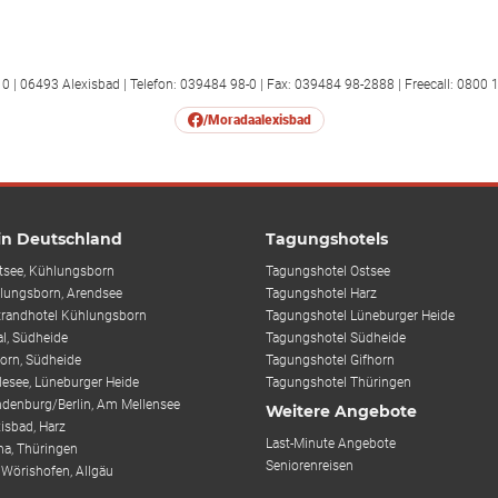
0 | 06493 Alexisbad | Telefon: 039484 98-0 | Fax: 039484 98-2888 | Freecall: 0800 
/Moradaalexisbad
 in Deutschland
Tagungshotels
tsee, Kühlungsborn
Tagungshotel Ostsee
lungsborn, Arendsee
Tagungshotel Harz
trandhotel Kühlungsborn
Tagungshotel Lüneburger Heide
al, Südheide
Tagungshotel Südheide
horn, Südheide
Tagungshotel Gifhorn
desee, Lüneburger Heide
Tagungshotel Thüringen
ndenburg/Berlin, Am Mellensee
Weitere Angebote
isbad, Harz
Last-Minute Angebote
ha, Thüringen
Seniorenreisen
 Wörishofen, Allgäu