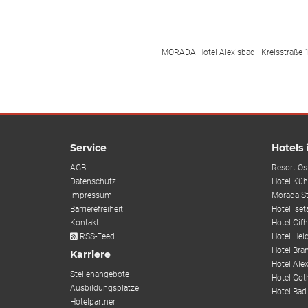
MORADA Hotel Alexisbad | Kreisstraße 1
Service
Hotels
AGB
Resort Os
Datenschutz
Hotel Küh
Impressum
Morada S
Barrierefreiheit
Hotel Iset
Kontakt
Hotel Gif
RSS-Feed
Hotel Hei
Hotel Bra
Karriere
Hotel Alex
Stellenangebote
Hotel Got
Ausbildungsplätze
Hotel Bad
Hotelpartner