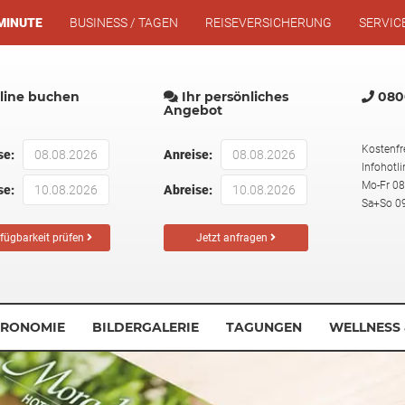
MINUTE
BUSINESS / TAGEN
REISEVERSICHERUNG
SERVIC
ine buchen
Ihr persönliches
0800
Angebot
Kostenfr
se:
Anreise:
Infohotli
Mo-Fr 08
se:
Abreise:
Sa+So 09
fügbarkeit prüfen
Jetzt anfragen
TRONOMIE
BILDERGALERIE
TAGUNGEN
WELLNESS 