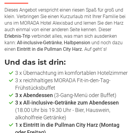
Dieses Angebot verspricht einen riesen Spaß für groß und
klein. Verbringen Sie einen Kurzurlaub mit Ihrer Familie bei
uns im MORADA Hotel Alexisbad und lernen Sie den Harz
auch einmal von einer anderen Seite kennen. Dieser
Erlebnis-Trip
verbindet alles, was man sich ausdenken
kann:
All-inclusive-Getränke
,
Halbpension
und noch dazu
einen
Eintritt in die Pullman City Harz.
Auf geht`s!
Und das ist drin:
3 x Übernachtung im komfortablen Hotelzimmer
3 x reichhaltiges MORADA Fit-in-den-Tag-
Frühstücksbuffet
3 x Abendessen
(3-Gang-Menü oder Buffet)
3 x All-inclusive-Getränke zum Abendessen
(18.00 Uhr bis 19.30 Uhr - Bier, Hauswein,
alkoholfreie Getränke)
1 x Eintritt in die Pullman City Harz (Montag
oder Freitag)