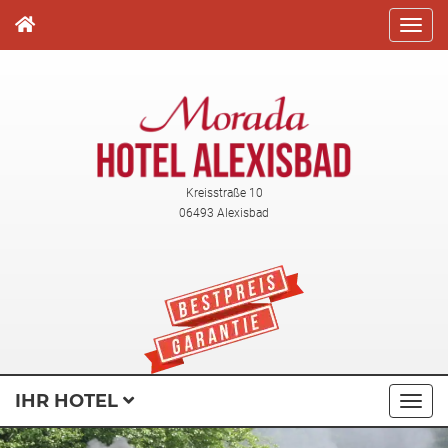
Direkt
zum
Inhalt
Kreisstraße 10
06493 Alexisbad
IHR HOTEL
Navi
ausk